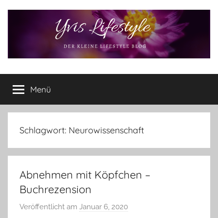
Zum
Inhalt
springen
Yvis
Der
kleine
Menü
Lifestyle
Lifestyle
Blog
–
Lifestyle,
Schlagwort:
Neurowissenschaft
Rezensionen,
Produkttests
und
Abnehmen mit Köpfchen –
vieles
mehr
Buchrezension
Veröffentlicht am
Januar 6, 2020
v