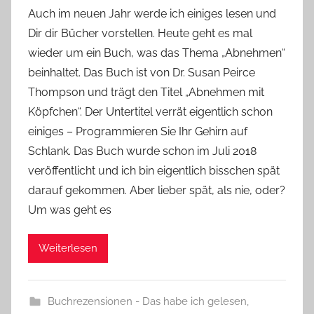
o
Auch im neuen Jahr werde ich einiges lesen und
n
Dir dir Bücher vorstellen. Heute geht es mal
Y
wieder um ein Buch, was das Thema „Abnehmen“
v
beinhaltet. Das Buch ist von Dr. Susan Peirce
o
Thompson und trägt den Titel „Abnehmen mit
n
Köpfchen“. Der Untertitel verrät eigentlich schon
n
e
einiges – Programmieren Sie Ihr Gehirn auf
Schlank. Das Buch wurde schon im Juli 2018
veröffentlicht und ich bin eigentlich bisschen spät
darauf gekommen. Aber lieber spät, als nie, oder?
Um was geht es
Weiterlesen
Buchrezensionen - Das habe ich gelesen
,