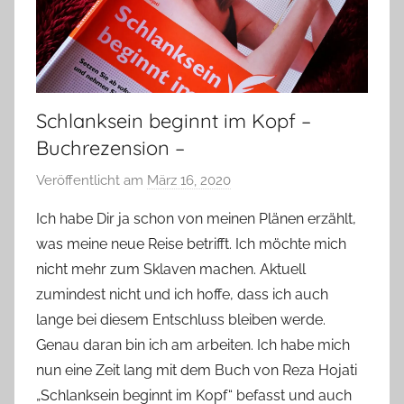
Schlanksein beginnt im Kopf –
Buchrezension –
Veröffentlicht am
März 16, 2020
v
o
Ich habe Dir ja schon von meinen Plänen erzählt,
n
was meine neue Reise betrifft. Ich möchte mich
Y
nicht mehr zum Sklaven machen. Aktuell
v
zumindest nicht und ich hoffe, dass ich auch
o
lange bei diesem Entschluss bleiben werde.
n
Genau daran bin ich am arbeiten. Ich habe mich
n
e
nun eine Zeit lang mit dem Buch von Reza Hojati
„Schlanksein beginnt im Kopf“ befasst und auch