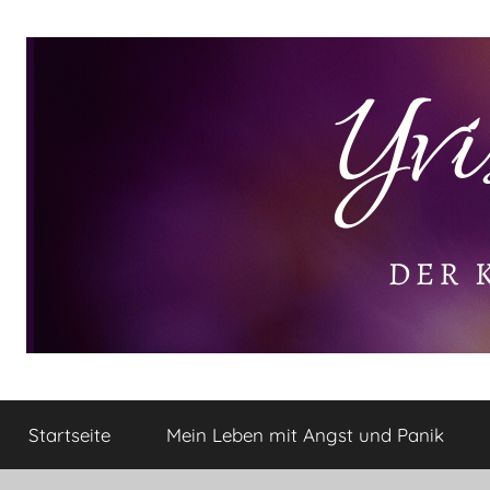
Zum
Inhalt
springen
Yvis
Der
kleine
Startseite
Mein Leben mit Angst und Panik
Lifestyle
Lifestyle
Blog