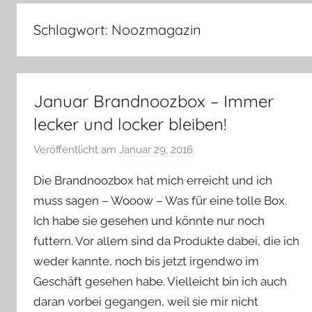
–
Lifestyle,
Schlagwort:
Noozmagazin
Rezensionen,
Produkttests
und
vieles
Januar Brandnoozbox – Immer
mehr
lecker und locker bleiben!
Veröffentlicht am
Januar 29, 2016
v
o
Die Brandnoozbox hat mich erreicht und ich
n
muss sagen – Wooow – Was für eine tolle Box.
Y
Ich habe sie gesehen und könnte nur noch
v
futtern. Vor allem sind da Produkte dabei, die ich
o
n
weder kannte, noch bis jetzt irgendwo im
n
Geschäft gesehen habe. Vielleicht bin ich auch
e
daran vorbei gegangen, weil sie mir nicht