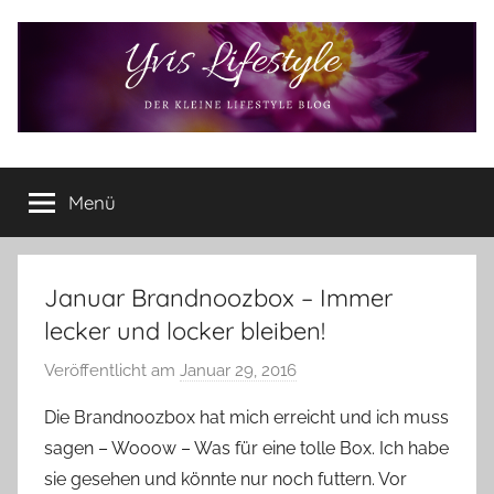
Zum
Inhalt
springen
Yvis
Der
kleine
Menü
Lifestyle
Lifestyle
Blog
–
Lifestyle,
Januar Brandnoozbox – Immer
Rezensionen,
lecker und locker bleiben!
Produkttests
und
Veröffentlicht am
Januar 29, 2016
v
vieles
o
Die Brandnoozbox hat mich erreicht und ich muss
mehr
n
sagen – Wooow – Was für eine tolle Box. Ich habe
Y
sie gesehen und könnte nur noch futtern. Vor
v