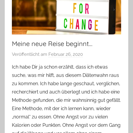
Meine neue Reise beginnt…
Veröffentlicht am
Februar 26, 2020
v
o
Ich habe Dir ja schon erzählt, dass ich etwas
n
suche, was mir hilft, aus diesem Diätenwahn raus
Y
zu kommen. Ich habe lange geschaut, verglichen,
v
recherchiert und auch überlegt und ich habe eine
o
Methode gefunden, die mir wahnsinnig gut gefällt.
n
Eine Methode, mit der ich lernen kann, wieder
n
e
„normal“ zu essen. Ohne Angst vor zu vielen
Kalorien oder Punkten. Ohne Angst vor dem Gang