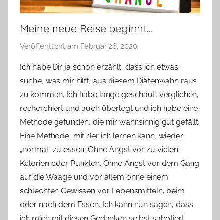
Meine neue Reise beginnt…
Veröffentlicht am
Februar 26, 2020
v
o
Ich habe Dir ja schon erzählt, dass ich etwas
n
suche, was mir hilft, aus diesem Diätenwahn raus
Y
zu kommen. Ich habe lange geschaut, verglichen,
v
recherchiert und auch überlegt und ich habe eine
o
Methode gefunden, die mir wahnsinnig gut gefällt.
n
Eine Methode, mit der ich lernen kann, wieder
n
e
„normal“ zu essen. Ohne Angst vor zu vielen
Kalorien oder Punkten. Ohne Angst vor dem Gang
auf die Waage und vor allem ohne einem
schlechten Gewissen vor Lebensmitteln, beim
oder nach dem Essen. Ich kann nun sagen, dass
ich mich mit diesen Gedanken selbst sabotiert