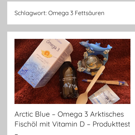
–
Lifestyle,
Schlagwort:
Omega 3 Fettsäuren
Rezensionen,
Produkttests
und
vieles
mehr
Arctic Blue – Omega 3 Arktisches
Fischöl mit Vitamin D – Produkttest
–