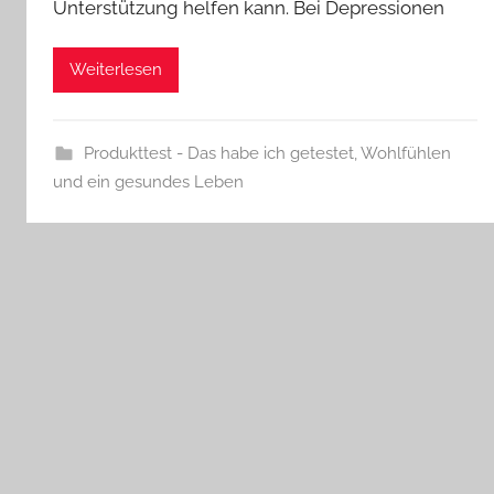
Unterstützung helfen kann. Bei Depressionen
Weiterlesen
Produkttest - Das habe ich getestet
,
Wohlfühlen
und ein gesundes Leben