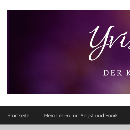
Zum
Inhalt
springen
Yvis
Der
kleine
Startseite
Mein Leben mit Angst und Panik
Lifestyle
Lifestyle
Blog