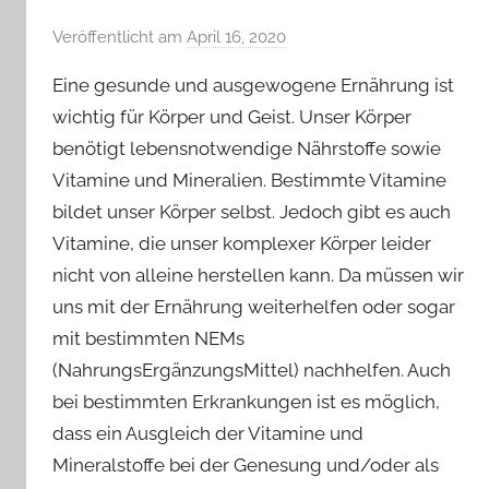
Veröffentlicht am
April 16, 2020
v
o
Eine gesunde und ausgewogene Ernährung ist
n
wichtig für Körper und Geist. Unser Körper
Y
benötigt lebensnotwendige Nährstoffe sowie
v
Vitamine und Mineralien. Bestimmte Vitamine
o
n
bildet unser Körper selbst. Jedoch gibt es auch
n
Vitamine, die unser komplexer Körper leider
e
nicht von alleine herstellen kann. Da müssen wir
uns mit der Ernährung weiterhelfen oder sogar
mit bestimmten NEMs
(NahrungsErgänzungsMittel) nachhelfen. Auch
bei bestimmten Erkrankungen ist es möglich,
dass ein Ausgleich der Vitamine und
Mineralstoffe bei der Genesung und/oder als