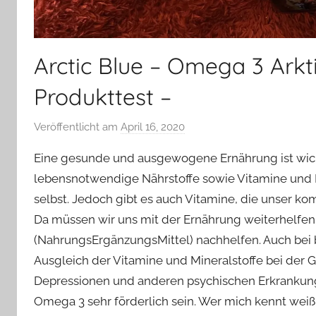
Arctic Blue – Omega 3 Arkti
Produkttest –
Veröffentlicht am
April 16, 2020
v
o
Eine gesunde und ausgewogene Ernährung ist wicht
n
lebensnotwendige Nährstoffe sowie Vitamine und M
Y
selbst. Jedoch gibt es auch Vitamine, die unser kom
v
Da müssen wir uns mit der Ernährung weiterhelfe
o
n
(NahrungsErgänzungsMittel) nachhelfen. Auch bei 
n
Ausgleich der Vitamine und Mineralstoffe bei der 
e
Depressionen und anderen psychischen Erkrankunge
Omega 3 sehr förderlich sein. Wer mich kennt weiß,