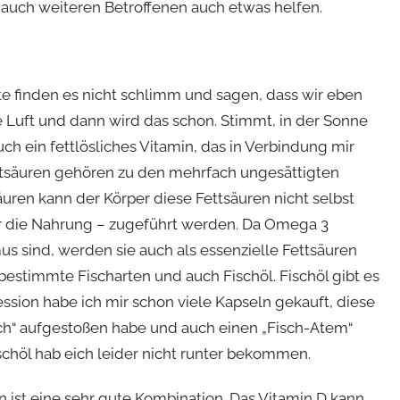
 auch weiteren Betroffenen auch etwas helfen.
te finden es nicht schlimm und sagen, dass wir eben
 Luft und dann wird das schon. Stimmt, in der Sonne
ch ein fettlösliches Vitamin, das in Verbindung mir
tsäuren gehören zu den mehrfach ungesättigten
uren kann der Körper diese Fettsäuren nicht selbst
er die Nahrung – zugeführt werden. Da Omega 3
 sind, werden sie auch als essenzielle Fettsäuren
estimmte Fischarten und auch Fischöl. Fischöl gibt es
ssion habe ich mir schon viele Kapseln gekauft, diese
isch“ aufgestoßen habe und auch einen „Fisch-Atem“
ischöl hab eich leider nicht runter bekommen.
ist eine sehr gute Kombination. Das Vitamin D kann