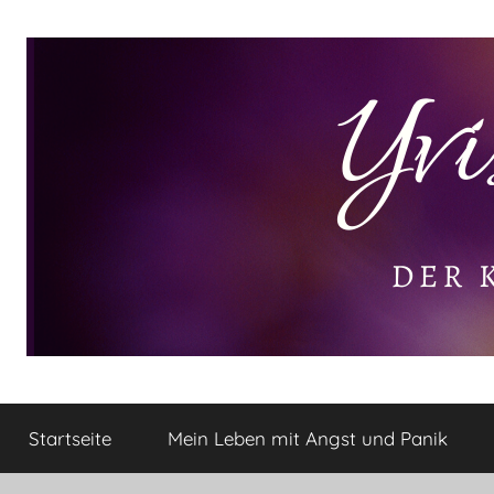
Zum
Inhalt
springen
Yvis
Der
kleine
Startseite
Mein Leben mit Angst und Panik
Lifestyle
Lifestyle
Blog