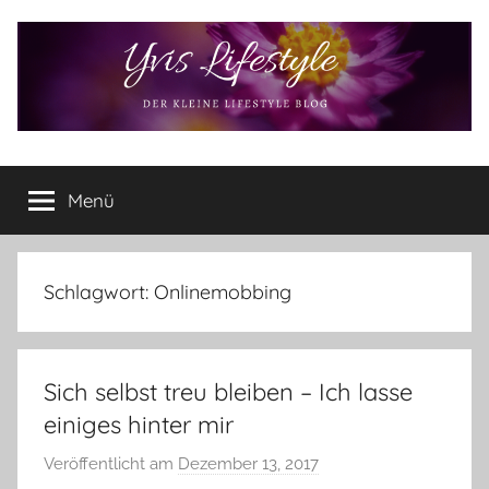
Zum
Inhalt
springen
Yvis
Der
kleine
Menü
Lifestyle
Lifestyle
Blog
–
Lifestyle,
Schlagwort:
Onlinemobbing
Rezensionen,
Produkttests
und
Sich selbst treu bleiben – Ich lasse
vieles
mehr
einiges hinter mir
Veröffentlicht am
Dezember 13, 2017
v