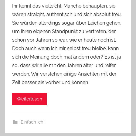
o
Ihr kennt das vielleicht. Manche behaupten, sie
n
wären straight, authentisch und sich absolut treu.
Y
Sie würden allerdings sogar über Leichen gehen,
v
um ihren eigenen Standpunkt zu vertreten, der
o
schon vor Jahren so war, wie er heute noch ist.
n
Doch auch wenn ich mir selbst treu bleibe, kann
n
e
sich die Meinung doch mal ändern oder? Es ist ja
so, dass wir alle mit den Jahren älter und reifer
werden. Wir verstehen einige Ansichten mit der
Zeit besser als vorher und können
Weiterlesen
Einfach ich!