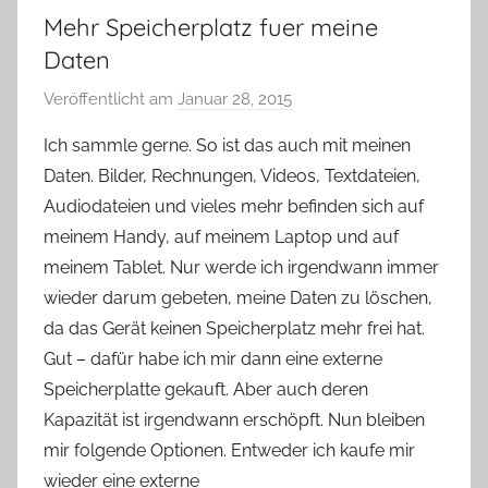
Mehr Speicherplatz fuer meine
Daten
Veröffentlicht am
Januar 28, 2015
v
o
Ich sammle gerne. So ist das auch mit meinen
n
Daten. Bilder, Rechnungen, Videos, Textdateien,
Y
Audiodateien und vieles mehr befinden sich auf
v
meinem Handy, auf meinem Laptop und auf
o
meinem Tablet. Nur werde ich irgendwann immer
n
wieder darum gebeten, meine Daten zu löschen,
n
e
da das Gerät keinen Speicherplatz mehr frei hat.
Gut – dafür habe ich mir dann eine externe
Speicherplatte gekauft. Aber auch deren
Kapazität ist irgendwann erschöpft. Nun bleiben
mir folgende Optionen. Entweder ich kaufe mir
wieder eine externe