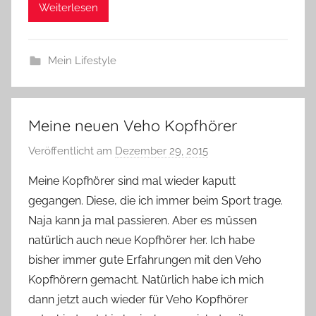
Weiterlesen
Mein Lifestyle
Meine neuen Veho Kopfhörer
Veröffentlicht am
Dezember 29, 2015
v
o
Meine Kopfhörer sind mal wieder kaputt
n
gegangen. Diese, die ich immer beim Sport trage.
Y
Naja kann ja mal passieren. Aber es müssen
v
natürlich auch neue Kopfhörer her. Ich habe
o
bisher immer gute Erfahrungen mit den Veho
n
Kopfhörern gemacht. Natürlich habe ich mich
n
e
dann jetzt auch wieder für Veho Kopfhörer