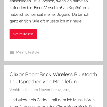
entschieden. Ist ja logisch, wenn ich damit so
zufrieden bin. Einen Verschleiß an Kopfhörern
habe ich schon seit meiner Jugend. Da bin ich
ganz ehrlich. Wie oft musste ich mir neue
Weiterlesen
Mein Lifestyle
Olixar BoomBrick Wireless Bluetooth
Lautsprecher von Mobilefun
Veröffentlicht am
November 12, 2015
v
o
Und wieder ein Gadget, mit dem ich Musik hören
n
kann. Nun geht es um den Olixar BoomBrick. Das