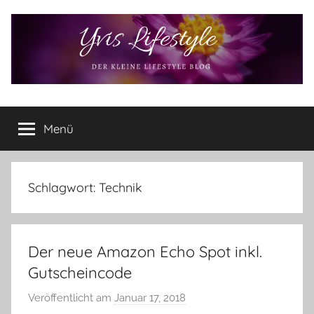
Zum
Inhalt
springen
Yvis
Der
kleine
Menü
Lifestyle
Lifestyle
Blog
–
Lifestyle,
Schlagwort:
Technik
Rezensionen,
Produkttests
und
Der neue Amazon Echo Spot inkl.
vieles
mehr
Gutscheincode
Veröffentlicht am
Januar 17, 2018
v