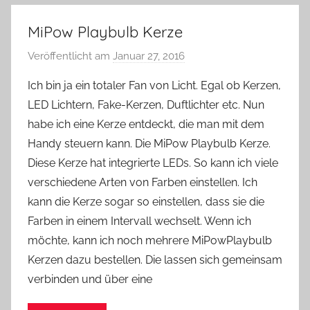
MiPow Playbulb Kerze
Veröffentlicht am
Januar 27, 2016
v
o
Ich bin ja ein totaler Fan von Licht. Egal ob Kerzen,
n
LED Lichtern, Fake-Kerzen, Duftlichter etc. Nun
Y
habe ich eine Kerze entdeckt, die man mit dem
v
Handy steuern kann. Die MiPow Playbulb Kerze.
o
Diese Kerze hat integrierte LEDs. So kann ich viele
n
verschiedene Arten von Farben einstellen. Ich
n
e
kann die Kerze sogar so einstellen, dass sie die
Farben in einem Intervall wechselt. Wenn ich
möchte, kann ich noch mehrere MiPowPlaybulb
Kerzen dazu bestellen. Die lassen sich gemeinsam
verbinden und über eine