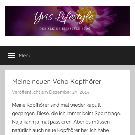
Zum
Inhalt
springen
Yvis
Der
kleine
Menü
Lifestyle
Lifestyle
Blog
–
Lifestyle,
Meine neuen Veho Kopfhörer
Rezensionen,
Veröffentlicht am
Dezember 29, 2015
v
Produkttests
o
und
Meine Kopfhörer sind mal wieder kaputt
vieles
n
gegangen. Diese, die ich immer beim Sport trage.
mehr
Y
Naja kann ja mal passieren. Aber es müssen
v
natürlich auch neue Kopfhörer her. Ich habe
o