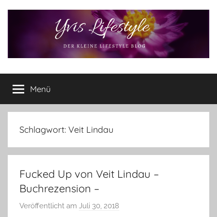
Zum
Inhalt
springen
Yvis
Der
kleine
Menü
Lifestyle
Lifestyle
Blog
–
Lifestyle,
Schlagwort:
Veit Lindau
Rezensionen,
Produkttests
und
Fucked Up von Veit Lindau –
vieles
mehr
Buchrezension –
Veröffentlicht am
Juli 30, 2018
v