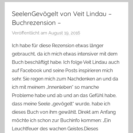
SeelenGevögelt von Veit Lindau –
Buchrezension –
Veröffentlicht am
August 19, 2016
v
o
Ich habe für diese Rezension etwas länger
n
gebraucht, da ich mich etwas intensiver mit dem
Y
Buch beschäftigt habe. Ich folge Veit Lindau auch
v
auf Facebook und seine Posts inspirieren mich
o
sehr. Sie regen mich zum Nachdenken an und da
n
ich mit meinem „Innenleben“ so manche
n
e
Probleme habe und ab und an das Gefühl habe,
dass meine Seele „gevögelt“ wurde, habe ich
dieses Buch von ihm gewählt. Direkt am Anfang
möchte ich schon zur Buchinfo kommen: „Ein
Leuchtfeuer des wachen Geistes.Dieses