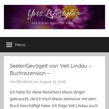
Zum
Inhalt
springen
Yvis
Der
kleine
Menü
Lifestyle
Lifestyle
Blog
–
Lifestyle,
SeelenGevögelt von Veit Lindau –
Rezensionen,
Buchrezension –
Produkttests
und
Veröffentlicht am
August 19, 2016
v
vieles
o
Ich habe für diese Rezension etwas länger
mehr
n
gebraucht, da ich mich etwas intensiver mit dem
Y
Buch beschäftigt habe. Ich folge Veit Lindau auch
v