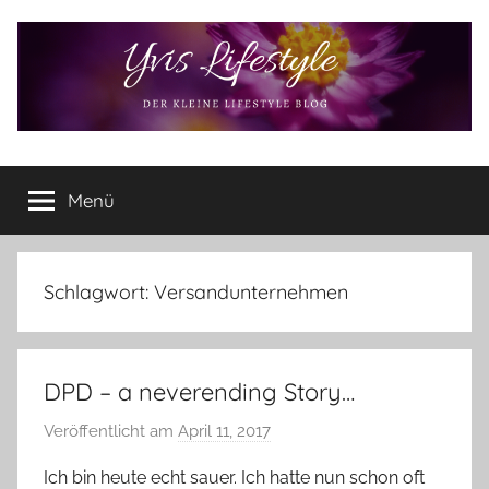
Zum
Inhalt
springen
Yvis
Der
kleine
Menü
Lifestyle
Lifestyle
Blog
–
Lifestyle,
Schlagwort:
Versandunternehmen
Rezensionen,
Produkttests
und
DPD – a neverending Story…
vieles
mehr
Veröffentlicht am
April 11, 2017
v
o
Ich bin heute echt sauer. Ich hatte nun schon oft
n