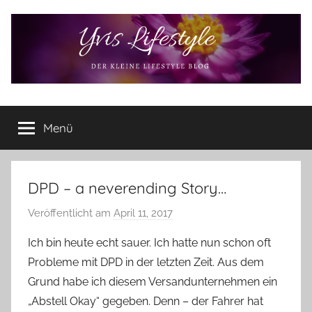
Zum
Inhalt
springen
Yvis
Der
kleine
Menü
Lifestyle
Lifestyle
Blog
–
Lifestyle,
DPD – a neverending Story…
Rezensionen,
Veröffentlicht am
April 11, 2017
v
Produkttests
o
und
Ich bin heute echt sauer. Ich hatte nun schon oft
vieles
n
Probleme mit DPD in der letzten Zeit. Aus dem
mehr
Y
Grund habe ich diesem Versandunternehmen ein
v
„Abstell Okay“ gegeben. Denn – der Fahrer hat
o