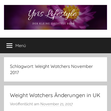
Zum
Inhalt
springen
Yvis
Der
kleine
Menü
Lifestyle
Lifestyle
Blog
–
Lifestyle,
Schlagwort:
Weight Watchers November
Rezensionen,
2017
Produkttests
und
vieles
Weight Watchers Änderungen in UK
mehr
Veröffentlicht am
November 21, 2017
v
o