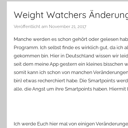
–
Lifestyle,
Weight Watchers Änderun
Rezensionen,
Produkttests
Veröffentlicht am
November 21, 2017
v
und
o
vieles
Manche werden es schon gehört oder gelesen hab
n
mehr
Programm. Ich selbst finde es wirklich gut, da ich a
Y
gekommen bin. Hier in Deutschland wissen wir leide
v
seit dem meine App gestern ein kleines bisschen wa
o
n
somit kann ich schon von manchen Veränderungen be
n
bin) etwas recherchiert habe. Die Smartpoints werd
e
alle, die Angst um ihre Smartpoints haben. Hiermit
Ich werde Euch hier mal von einigen Veränderungen 