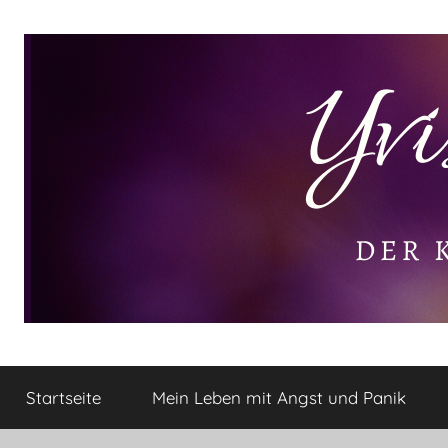
Zum
Inhalt
springen
Yvis
Der
kleine
Startseite
Mein Leben mit Angst und Panik
Lifestyle
Lifestyle
Blog