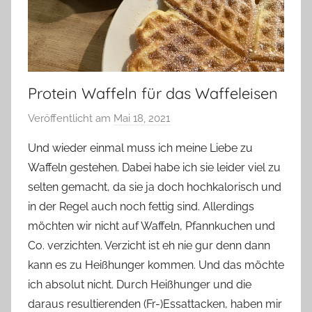
Protein Waffeln für das Waffeleisen
Veröffentlicht am
Mai 18, 2021
v
o
Und wieder einmal muss ich meine Liebe zu
n
Waffeln gestehen. Dabei habe ich sie leider viel zu
Y
selten gemacht, da sie ja doch hochkalorisch und
v
in der Regel auch noch fettig sind. Allerdings
o
möchten wir nicht auf Waffeln, Pfannkuchen und
n
Co. verzichten. Verzicht ist eh nie gur denn dann
n
e
kann es zu Heißhunger kommen. Und das möchte
ich absolut nicht. Durch Heißhunger und die
daraus resultierenden (Fr-)Essattacken, haben mir