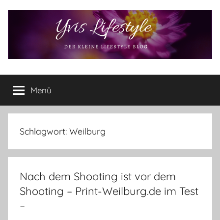
Zum
Inhalt
springen
Yvis
Der
kleine
Menü
Lifestyle
Lifestyle
Blog
–
Lifestyle,
Schlagwort:
Weilburg
Rezensionen,
Produkttests
und
Nach dem Shooting ist vor dem
vieles
mehr
Shooting – Print-Weilburg.de im Test
–