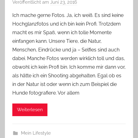
Veröffentlicht am
Juni 23, 2016
v
o
Ich mache gerne Fotos. Ja, ich weiß. Es sind keine
n
Hochglanzfotos und ich bin kein Profi. Trotzdem
Y
macht es mir Spaß, wenn ich tolle Momente
v
einfangen kann. Unsere Tiere, die Natur,
o
Menschen, Eindrücke und ja – Selfies sind auch
n
dabei. Manche Fotos werden wirklich toll und das,
n
e
obwohl ich kein Profi bin. Ich komme mir dann vor,
als hätte ich ein Shooting abgehalten. Egal ob es
in der Natur ist oder wenn ich zum Beispiel die
Hunde fotografiere. Vor allem
Weiterlesen
Mein Lifestyle