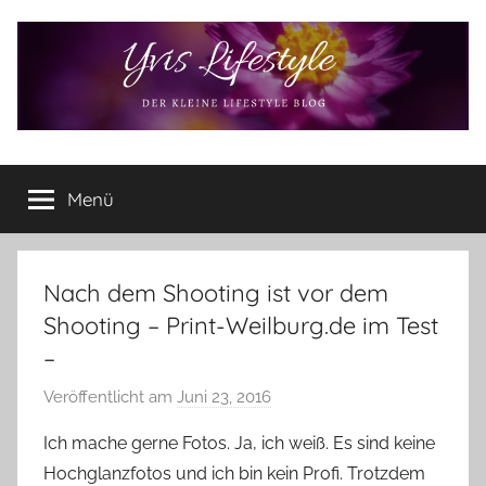
Zum
Inhalt
springen
Yvis
Der
kleine
Menü
Lifestyle
Lifestyle
Blog
–
Lifestyle,
Nach dem Shooting ist vor dem
Rezensionen,
Shooting – Print-Weilburg.de im Test
Produkttests
–
und
vieles
Veröffentlicht am
Juni 23, 2016
v
mehr
o
Ich mache gerne Fotos. Ja, ich weiß. Es sind keine
n
Hochglanzfotos und ich bin kein Profi. Trotzdem
Y