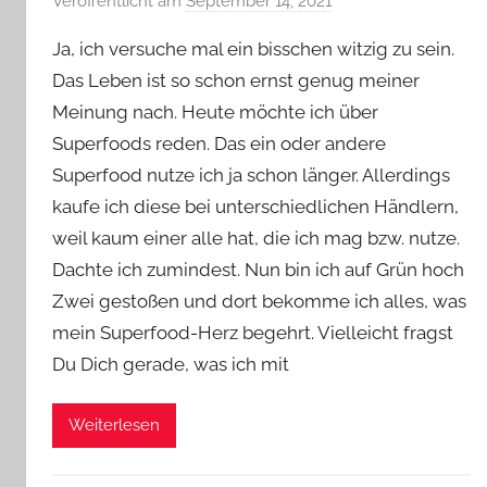
Veröffentlicht am
September 14, 2021
v
o
Ja, ich versuche mal ein bisschen witzig zu sein.
n
Das Leben ist so schon ernst genug meiner
Y
Meinung nach. Heute möchte ich über
v
Superfoods reden. Das ein oder andere
o
n
Superfood nutze ich ja schon länger. Allerdings
n
kaufe ich diese bei unterschiedlichen Händlern,
e
weil kaum einer alle hat, die ich mag bzw. nutze.
Dachte ich zumindest. Nun bin ich auf Grün hoch
Zwei gestoßen und dort bekomme ich alles, was
mein Superfood-Herz begehrt. Vielleicht fragst
Du Dich gerade, was ich mit
Weiterlesen