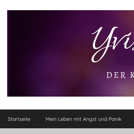
Zum
Inhalt
springen
Yvis
Der
kleine
Startseite
Mein Leben mit Angst und Panik
Lifestyle
Lifestyle
Blog