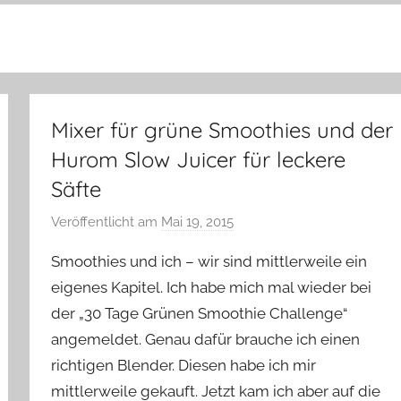
Mixer für grüne Smoothies und der
Hurom Slow Juicer für leckere
Säfte
Veröffentlicht am
Mai 19, 2015
v
o
Smoothies und ich – wir sind mittlerweile ein
n
eigenes Kapitel. Ich habe mich mal wieder bei
Y
der „30 Tage Grünen Smoothie Challenge“
v
angemeldet. Genau dafür brauche ich einen
o
n
richtigen Blender. Diesen habe ich mir
n
mittlerweile gekauft. Jetzt kam ich aber auf die