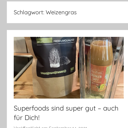
–
Lifestyle,
Schlagwort:
Weizengras
Rezensionen,
Produkttests
und
vieles
mehr
Superfoods sind super gut – auch
für Dich!