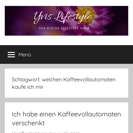
Zum
Inhalt
springen
Yvis
Der
kleine
Menü
Lifestyle
Lifestyle
Blog
–
Lifestyle,
Schlagwort:
welchen Kaffeevollautomaten
Rezensionen,
kaufe ich mir
Produkttests
und
vieles
Ich habe einen Kaffeevollautomaten
mehr
verschenkt