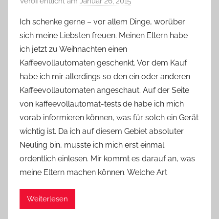
Veröffentlicht am
Januar 26, 2015
v
o
Ich schenke gerne – vor allem Dinge, worüber
n
sich meine Liebsten freuen. Meinen Eltern habe
Y
ich jetzt zu Weihnachten einen
v
Kaffeevollautomaten geschenkt. Vor dem Kauf
o
habe ich mir allerdings so den ein oder anderen
n
Kaffeevollautomaten angeschaut. Auf der Seite
n
e
von kaffeevollautomat-tests.de habe ich mich
vorab informieren können, was für solch ein Gerät
wichtig ist. Da ich auf diesem Gebiet absoluter
Neuling bin, musste ich mich erst einmal
ordentlich einlesen. Mir kommt es darauf an, was
meine Eltern machen können. Welche Art
Weiterlesen