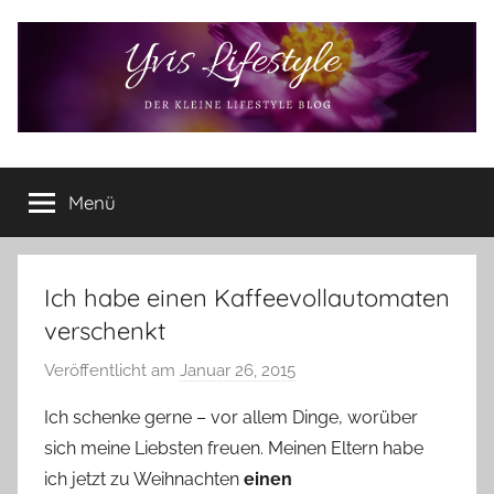
Zum
Inhalt
springen
Yvis
Der
kleine
Menü
Lifestyle
Lifestyle
Blog
–
Lifestyle,
Ich habe einen Kaffeevollautomaten
Rezensionen,
verschenkt
Produkttests
und
Veröffentlicht am
Januar 26, 2015
v
vieles
o
Ich schenke gerne – vor allem Dinge, worüber
mehr
n
sich meine Liebsten freuen. Meinen Eltern habe
Y
ich jetzt zu Weihnachten
einen
v