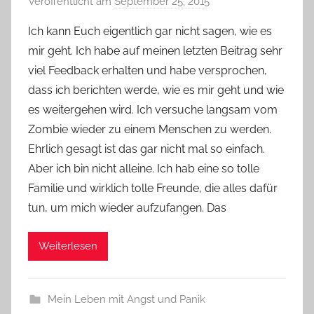
Veröffentlicht am
September 25, 2015
v
o
Ich kann Euch eigentlich gar nicht sagen, wie es
n
mir geht. Ich habe auf meinen letzten Beitrag sehr
Y
viel Feedback erhalten und habe versprochen,
v
dass ich berichten werde, wie es mir geht und wie
o
es weitergehen wird. Ich versuche langsam vom
n
Zombie wieder zu einem Menschen zu werden.
n
e
Ehrlich gesagt ist das gar nicht mal so einfach.
Aber ich bin nicht alleine. Ich hab eine so tolle
Familie und wirklich tolle Freunde, die alles dafür
tun, um mich wieder aufzufangen. Das
Weiterlesen
Mein Leben mit Angst und Panik