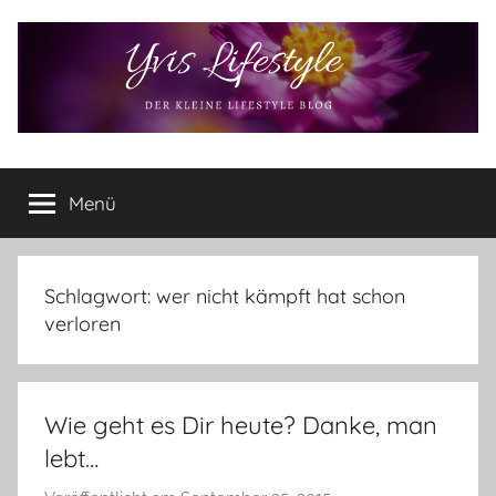
Zum
Inhalt
springen
Yvis
Der
kleine
Menü
Lifestyle
Lifestyle
Blog
–
Lifestyle,
Schlagwort:
wer nicht kämpft hat schon
Rezensionen,
verloren
Produkttests
und
vieles
Wie geht es Dir heute? Danke, man
mehr
lebt…