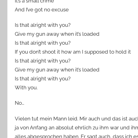
It’s a small crime
And I’ve got no excuse
Is that alright with you?
Give my gun away when it’s loaded
Is that alright with you?
If you don’t shoot it how am I supposed to hold it
Is that alright with you?
Give my gun away when it’s loaded
Is that alright with you?
With you.
No…
Vielen tut mein Mann leid. Mir auch und das ist au
ja von Anfang an absolut ehrlich zu ihm war und ihm 
alles abgesprochen haben. Er sagt auch, dass ich e