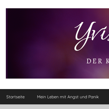
Zum
Inhalt
springen
Yvis
Der
kleine
Startseite
Mein Leben mit Angst und Panik
Lifestyle
Lifestyle
Blog