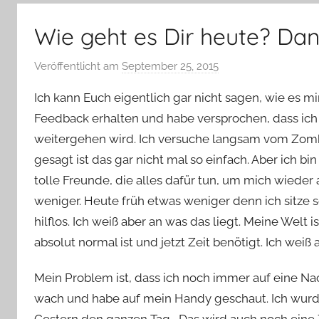
–
Lifestyle,
Wie geht es Dir heute? Dan
Rezensionen,
Produkttests
Veröffentlicht am
September 25, 2015
v
und
o
vieles
Ich kann Euch eigentlich gar nicht sagen, wie es mir
n
mehr
Feedback erhalten und habe versprochen, dass ich 
Y
weitergehen wird. Ich versuche langsam vom Zomb
v
gesagt ist das gar nicht mal so einfach. Aber ich bin 
o
n
tolle Freunde, die alles dafür tun, um mich wieder
n
weniger. Heute früh etwas weniger denn ich sitze 
e
hilflos. Ich weiß aber an was das liegt. Meine Wel
absolut normal ist und jetzt Zeit benötigt. Ich wei
Mein Problem ist, dass ich noch immer auf eine Na
wach und habe auf mein Handy geschaut. Ich wurd