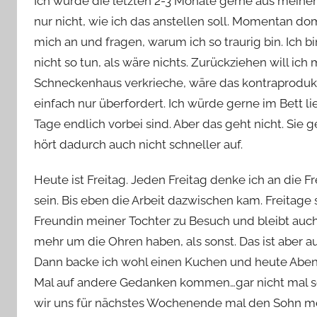
Ich würde die letzten 2-3 Monate gerne aus meine
nur nicht, wie ich das anstellen soll. Momentan d
mich an und fragen, warum ich so traurig bin. Ich
nicht so tun, als wäre nichts. Zurückziehen will ich 
Schneckenhaus verkrieche, wäre das kontraprodukti
einfach nur überfordert. Ich würde gerne im Bett l
Tage endlich vorbei sind. Aber das geht nicht. Sie
hört dadurch auch nicht schneller auf.
Heute ist Freitag. Jeden Freitag denke ich an die Fr
sein. Bis eben die Arbeit dazwischen kam. Freitag
Freundin meiner Tochter zu Besuch und bleibt auch 
mehr um die Ohren haben, als sonst. Das ist aber a
Dann backe ich wohl einen Kuchen und heute Aben
Mal auf andere Gedanken kommen…gar nicht mal so s
wir uns für nächstes Wochenende mal den Sohn m