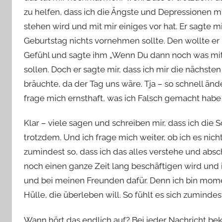
zu helfen, dass ich die Ängste und Depressionen mit
stehen wird und mit mir einiges vor hat. Er sagte 
Geburtstag nichts vornehmen sollte. Den wollte er 
Gefühl und sagte ihm „Wenn Du dann noch was mit m
sollen. Doch er sagte mir, dass ich mir die nächst
bräuchte, da der Tag uns wäre. Tja – so schnell änd
frage mich ernsthaft, was ich Falsch gemacht habe o
Klar – viele sagen und schreiben mir, dass ich die 
trotzdem. Und ich frage mich weiter, ob ich es nich
zumindest so, dass ich das alles verstehe und absch
noch einen ganze Zeit lang beschäftigen wird und 
und bei meinen Freunden dafür. Denn ich bin momen
Hülle, die überleben will. So fühlt es sich zumindes
Wann hört das endlich auf? Bei jeder Nachricht bek