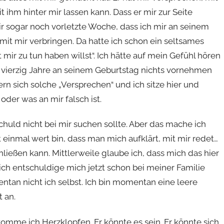
 ihm hinter mir lassen kann. Dass er mir zur Seite
mir sogar noch vorletzte Woche, dass ich mir an seinem
mit mir verbringen. Da hatte ich schon ein seltsames
ir zu tun haben willst“. Ich hätte auf mein Gefühl hören
en vierzig Jahre an seinem Geburtstag nichts vornehmen
ern sich solche „Versprechen“ und ich sitze hier und
der was an mir falsch ist.
Schuld nicht bei mir suchen sollte. Aber das mache ich
t einmal wert bin, dass man mich aufklärt, mit mir redet…
ließen kann. Mittlerweile glaube ich, dass mich das hier
ich entschuldige mich jetzt schon bei meiner Familie
tan nicht ich selbst. Ich bin momentan eine leere
t an.
omme ich Herzklopfen. Er könnte es sein. Er könnte sich