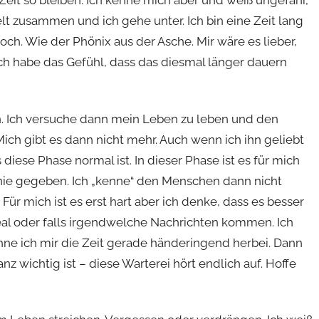
eit so bleiben. Ich kenne mich aber und weiß ungefähr,
elt zusammen und ich gehe unter. Ich bin eine Zeit lang
h. Wie der Phönix aus der Asche. Mir wäre es lieber,
ich habe das Gefühl, dass das diesmal länger dauern
n. Ich versuche dann mein Leben zu leben und den
ich gibt es dann nicht mehr. Auch wenn ich ihn geliebt
diese Phase normal ist. In dieser Phase ist es für mich
nie gegeben. Ich „kenne“ den Menschen dann nicht
 Für mich ist es erst hart aber ich denke, dass es besser
 real oder falls irgendwelche Nachrichten kommen. Ich
ehne ich mir die Zeit gerade händeringend herbei. Dann
 wichtig ist – diese Warterei hört endlich auf. Hoffe