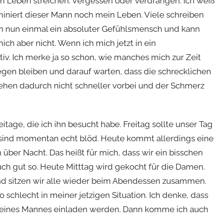
m Leben streichen. Vergessen oder verdrängen. Ich weiß
ominiert dieser Mann noch mein Leben. Viele schreiben
 bin nun einmal ein absoluter Gefühlsmensch und kann
mich aber nicht. Wenn ich mich jetzt in ein
v. Ich merke ja so schon, wie manches mich zur Zeit
iegen bleiben und darauf warten, dass die schrecklichen
 gehen dadurch nicht schneller vorbei und der Schmerz
eitage, die ich ihn besucht habe. Freitag sollte unser Tag
e sind momentan echt blöd. Heute kommt allerdings eine
über Nacht. Das heißt für mich, dass wir ein bisschen
uch gut so. Heute Mitttag wird gekocht für die Damen.
d sitzen wir alle wieder beim Abendessen zusammen.
chlecht in meiner jetzigen Situation. Ich denke, dass
eines Mannes einladen werden. Dann komme ich auch