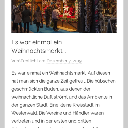
Es war einmal ein
Weihnachtsmarkt…
Veröffentlicht am
Dezember 7, 2019
v
o
Es war einmal ein Weihnachtsmarkt. Auf diesen
n
hat man sich die ganze Zeit gefreut. Die hübschen,
Y
geschmückten Buden, aus denen der
v
weihnachtliche Duft strömt und das Ambiente in
o
der ganzen Stadt. Eine kleine Kreisstadt im
n
Westerwald. Die Vereine und Händler waren
n
e
vertreten und in der ersten und dritten