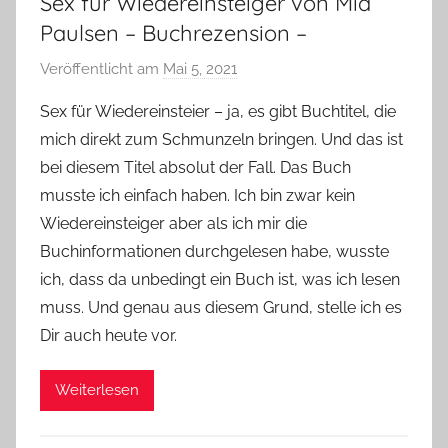
Sex für Wiedereinsteiger von Mia
Paulsen – Buchrezension –
Veröffentlicht am
Mai 5, 2021
v
o
Sex für Wiedereinsteier – ja, es gibt Buchtitel, die
n
mich direkt zum Schmunzeln bringen. Und das ist
Y
bei diesem Titel absolut der Fall. Das Buch
v
musste ich einfach haben. Ich bin zwar kein
o
Wiedereinsteiger aber als ich mir die
n
Buchinformationen durchgelesen habe, wusste
n
e
ich, dass da unbedingt ein Buch ist, was ich lesen
muss. Und genau aus diesem Grund, stelle ich es
Dir auch heute vor.
Weiterlesen