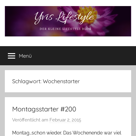
Zum
Inhalt
springen
Yvis
Der
kleine
Menü
Lifestyle
Lifestyle
Blog
–
Lifestyle,
Schlagwort:
Wochenstarter
Rezensionen,
Produkttests
und
Montagsstarter #200
vieles
mehr
Veröffentlicht am
Februar 2, 2015
v
o
Montag…schon wieder. Das Wochenende war viel
n