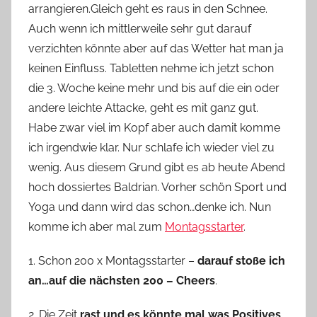
arrangieren.Gleich geht es raus in den Schnee.
n
Auch wenn ich mittlerweile sehr gut darauf
n
e
verzichten könnte aber auf das Wetter hat man ja
keinen Einfluss. Tabletten nehme ich jetzt schon
die 3. Woche keine mehr und bis auf die ein oder
andere leichte Attacke, geht es mit ganz gut.
Habe zwar viel im Kopf aber auch damit komme
ich irgendwie klar. Nur schlafe ich wieder viel zu
wenig. Aus diesem Grund gibt es ab heute Abend
hoch dossiertes Baldrian. Vorher schön Sport und
Yoga und dann wird das schon…denke ich. Nun
komme ich aber mal zum
Montagsstarter
.
1. Schon 200 x Montagsstarter –
darauf stoße ich
an…auf die nächsten 200 – Cheers
.
2. Die Zeit
rast und es könnte mal was Positives