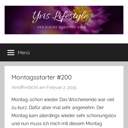
Zum
Inhalt
springen
Yvis
Der
kleine
Menü
Lifestyle
Lifestyle
Blog
–
Lifestyle,
Montagsstarter #200
Rezensionen,
Veröffentlicht am
Februar 2, 2015
v
Produkttests
o
und
Montag…schon wieder. Das Wochenende war viel
vieles
n
zu kurz. Dafür aber mal sehr angenehm. Der
mehr
Y
Montag kam allerdings wieder sehr schonungslos
v
und nun muss ich mich mit diesem Montag
o