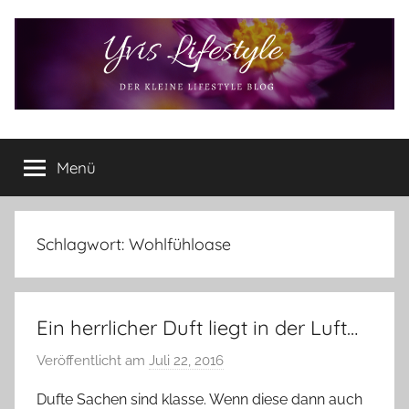
Zum
Inhalt
springen
Yvis
Der
kleine
Menü
Lifestyle
Lifestyle
Blog
–
Lifestyle,
Schlagwort:
Wohlfühloase
Rezensionen,
Produkttests
und
Ein herrlicher Duft liegt in der Luft…
vieles
mehr
Veröffentlicht am
Juli 22, 2016
v
o
Dufte Sachen sind klasse. Wenn diese dann auch
n