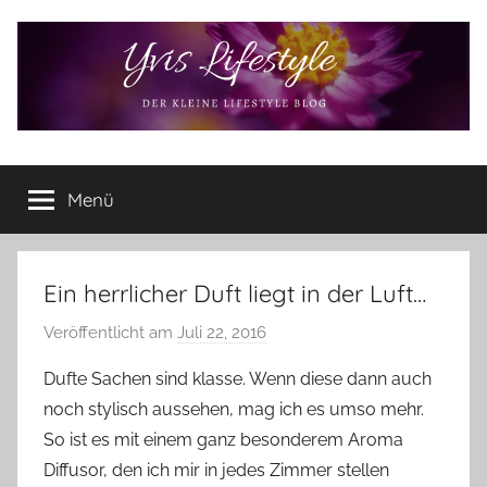
Zum
Inhalt
springen
Yvis
Der
kleine
Menü
Lifestyle
Lifestyle
Blog
–
Lifestyle,
Ein herrlicher Duft liegt in der Luft…
Rezensionen,
Veröffentlicht am
Juli 22, 2016
v
Produkttests
o
und
Dufte Sachen sind klasse. Wenn diese dann auch
vieles
n
noch stylisch aussehen, mag ich es umso mehr.
mehr
Y
So ist es mit einem ganz besonderem Aroma
v
Diffusor, den ich mir in jedes Zimmer stellen
o