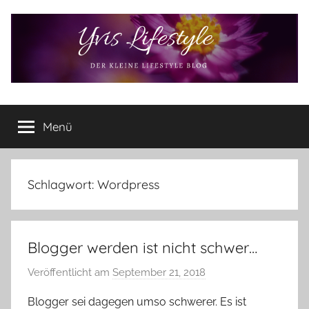
Zum
Inhalt
springen
Yvis
Der
kleine
Menü
Lifestyle
Lifestyle
Blog
–
Lifestyle,
Schlagwort:
Wordpress
Rezensionen,
Produkttests
und
Blogger werden ist nicht schwer…
vieles
mehr
Veröffentlicht am
September 21, 2018
v
o
Blogger sei dagegen umso schwerer. Es ist
n