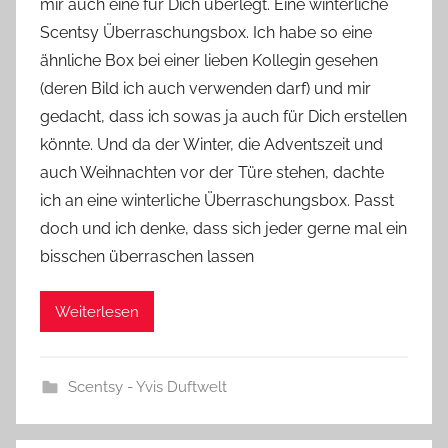
mir auch eine für Dich überlegt. Eine winterliche
Y
Scentsy Überraschungsbox. Ich habe so eine
v
ähnliche Box bei einer lieben Kollegin gesehen
o
(deren Bild ich auch verwenden darf) und mir
n
gedacht, dass ich sowas ja auch für Dich erstellen
n
e
könnte. Und da der Winter, die Adventszeit und
auch Weihnachten vor der Türe stehen, dachte
ich an eine winterliche Überraschungsbox. Passt
doch und ich denke, dass sich jeder gerne mal ein
bisschen überraschen lassen
Weiterlesen
Scentsy - Yvis Duftwelt