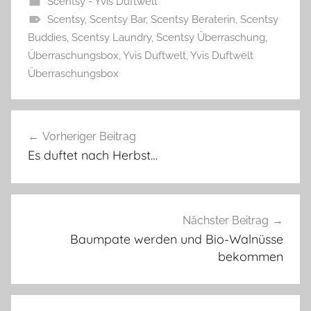
Scentsy - Yvis Duftwelt
Scentsy
,
Scentsy Bar
,
Scentsy Beraterin
,
Scentsy
Buddies
,
Scentsy Laundry
,
Scentsy Überraschung
,
Überraschungsbox
,
Yvis Duftwelt
,
Yvis Duftwelt
Überraschungsbox
Beitragsnavigation
Vorheriger Beitrag
Es duftet nach Herbst…
Nächster Beitrag
Baumpate werden und Bio-Walnüsse
bekommen