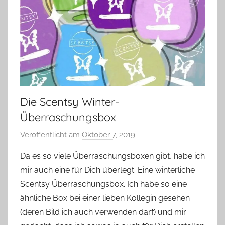
Die Scentsy Winter-
Überraschungsbox
Veröffentlicht am
Oktober 7, 2019
v
o
Da es so viele Überraschungsboxen gibt, habe ich
n
mir auch eine für Dich überlegt. Eine winterliche
Y
Scentsy Überraschungsbox. Ich habe so eine
v
ähnliche Box bei einer lieben Kollegin gesehen
o
(deren Bild ich auch verwenden darf) und mir
n