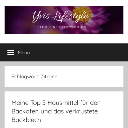
Zum
Inhalt
springen
Yvis
Der
kleine
Menü
Lifestyle
Lifestyle
Blog
–
Lifestyle,
Schlagwort:
Zitrone
Rezensionen,
Produkttests
und
Meine Top 5 Hausmittel für den
vieles
mehr
Backofen und das verkrustete
Backblech