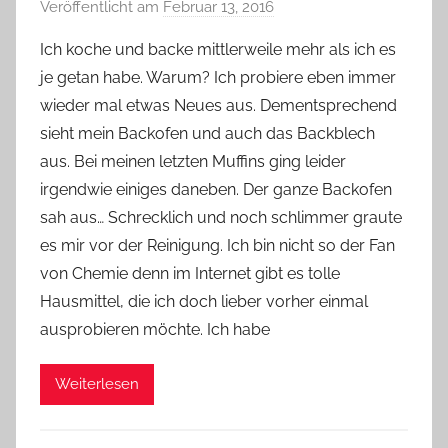
Veröffentlicht am
Februar 13, 2016
v
o
Ich koche und backe mittlerweile mehr als ich es
n
je getan habe. Warum? Ich probiere eben immer
Y
wieder mal etwas Neues aus. Dementsprechend
v
sieht mein Backofen und auch das Backblech
o
aus. Bei meinen letzten Muffins ging leider
n
irgendwie einiges daneben. Der ganze Backofen
n
e
sah aus… Schrecklich und noch schlimmer graute
es mir vor der Reinigung. Ich bin nicht so der Fan
von Chemie denn im Internet gibt es tolle
Hausmittel, die ich doch lieber vorher einmal
ausprobieren möchte. Ich habe
Weiterlesen