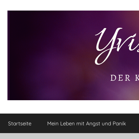
Zum
Inhalt
springen
Yvis
Der
kleine
Startseite
Mein Leben mit Angst und Panik
Lifestyle
Lifestyle
Blog