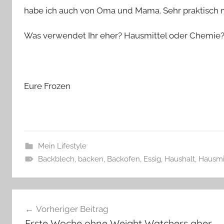
habe ich auch von Oma und Mama. Sehr praktisch 
Was verwendet Ihr eher? Hausmittel oder Chemie
Eure Frozen
Mein Lifestyle
Backblech
,
backen
,
Backofen
,
Essig
,
Haushalt
,
Hausmi
Beitragsnavigation
Vorheriger Beitrag
Erste Woche ohne Weight Watchers aber