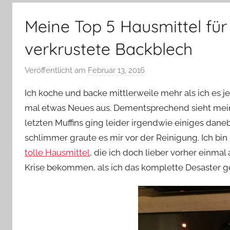
–
Lifestyle,
Meine Top 5 Hausmittel fü
Rezensionen,
Produkttests
verkrustete Backblech
und
vieles
Veröffentlicht am
Februar 13, 2016
v
mehr
o
Ich koche und backe mittlerweile mehr als ich es 
n
mal etwas Neues aus. Dementsprechend sieht mein
Y
letzten Muffins ging leider irgendwie einiges dan
v
schlimmer graute es mir vor der Reinigung. Ich bi
o
n
tolle Hausmittel
, die ich doch lieber vorher einmal
n
Krise bekommen, als ich das komplette Desaster 
e