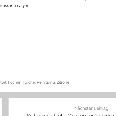
muss ich sagen.
?
ttel
,
kochen
,
Küche
,
Reinigung
,
Zitrone
Nächster Beitrag
Seitanschnitzel – Mein erster Versuch