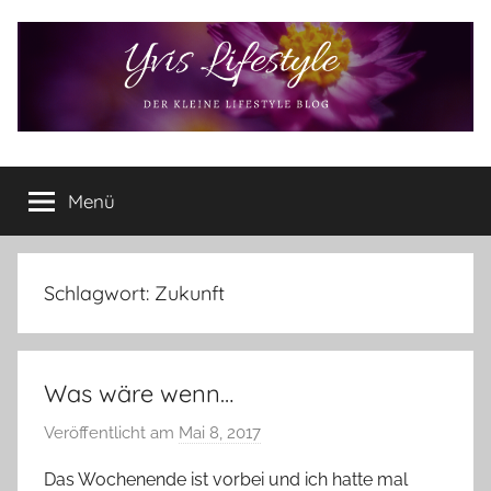
Zum
Inhalt
springen
Yvis
Der
kleine
Menü
Lifestyle
Lifestyle
Blog
–
Lifestyle,
Schlagwort:
Zukunft
Rezensionen,
Produkttests
und
Was wäre wenn…
vieles
mehr
Veröffentlicht am
Mai 8, 2017
v
o
Das Wochenende ist vorbei und ich hatte mal
n