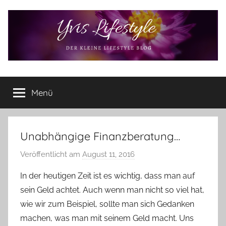
Zum
Inhalt
springen
Yvis
Der
kleine
Menü
Lifestyle
Lifestyle
Blog
–
Lifestyle,
Unabhängige Finanzberatung…
Rezensionen,
Veröffentlicht am
August 11, 2016
v
Produkttests
o
und
In der heutigen Zeit ist es wichtig, dass man auf
vieles
n
sein Geld achtet. Auch wenn man nicht so viel hat,
mehr
Y
wie wir zum Beispiel, sollte man sich Gedanken
v
machen, was man mit seinem Geld macht. Uns
o