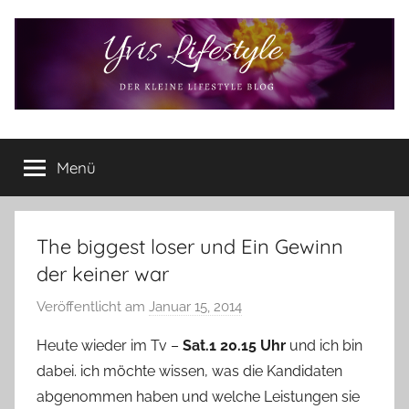
Zum
Inhalt
springen
Yvis
Der
kleine
Menü
Lifestyle
Lifestyle
Blog
–
Lifestyle,
The biggest loser und Ein Gewinn
Rezensionen,
der keiner war
Produkttests
und
Veröffentlicht am
Januar 15, 2014
v
vieles
o
Heute wieder im Tv –
Sat.1 20.15 Uhr
und ich bin
mehr
n
dabei. ich möchte wissen, was die Kandidaten
Y
abgenommen haben und welche Leistungen sie
v