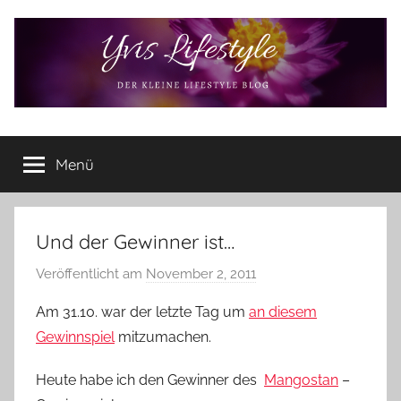
Zum
Inhalt
springen
Yvis
Der
kleine
Menü
Lifestyle
Lifestyle
Blog
–
Lifestyle,
Und der Gewinner ist…
Rezensionen,
Veröffentlicht am
November 2, 2011
v
Produkttests
o
und
Am 31.10. war der letzte Tag um
an diesem
vieles
n
Gewinnspiel
mitzumachen.
mehr
Y
v
Heute habe ich den Gewinner des
Mangostan
–
o