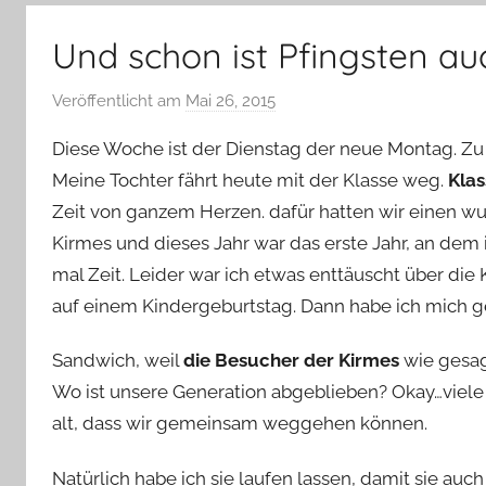
–
Lifestyle,
Und schon ist Pfingsten au
Rezensionen,
Produkttests
Veröffentlicht am
Mai 26, 2015
v
und
o
vieles
Diese Woche ist der Dienstag der neue Montag. Zu
n
mehr
Meine Tochter fährt heute mit der Klasse weg.
Klas
Y
Zeit von ganzem Herzen. dafür hatten wir einen w
v
Kirmes und dieses Jahr war das erste Jahr, an dem
o
n
mal Zeit. Leider war ich etwas enttäuscht über die 
n
auf einem Kindergeburtstag. Dann habe ich mich 
e
Sandwich, weil
die Besucher der Kirmes
wie gesagt
Wo ist unsere Generation abgeblieben? Okay…viele h
alt, dass wir gemeinsam weggehen können.
Natürlich habe ich sie laufen lassen, damit sie au