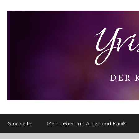
Zum
Inhalt
springen
Yvis
Der
kleine
Startseite
Mein Leben mit Angst und Panik
Lifestyle
Lifestyle
Blog