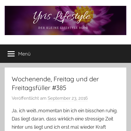
Zum
Inhalt
springen
Yvis
Der
kleine
Menü
Lifestyle
Lifestyle
Blog
–
Lifestyle,
Wochenende, Freitag und der
Rezensionen,
Freitagsfüller #385
Produkttests
und
Veröffentlicht am
September 23, 2016
v
vieles
o
Ja, ich weiß…momentan bin ich ein bisschen ruhig.
mehr
n
Das liegt daran, dass wirklich eine stressige Zeit
Y
hinter uns liegt und ich erst mal wieder Kraft
v