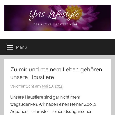
Zum
Inhalt
springen
Yvis
Der
kleine
Menü
Lifestyle
Lifestyle
Blog
–
Lifestyle,
Zu mir und meinem Leben gehören
Rezensionen,
unsere Haustiere
Produkttests
und
Veröffentlicht am
Mai 18, 2012
v
vieles
o
Unsere Haustiere sind gar nicht mehr
mehr
n
wegzudenken. Wir haben einen kleinen Zoo…2
Y
Aquarien, 2 Hamster – einen dsungarischen
v