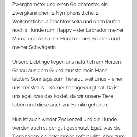
Zwerghamster und einen Goldhamster, ein
o
Zwergkaninchen, 2 Nymphensittiche, 2
n
Wellensittiche, 2 Prachtrossella und oben laufen
n
e
noch 2 Hunde rum. Happy – der Labrador meiner
Mama und Aisha der Hund meines Bruders und
meiner Schwägerin.
Unsere Lieblinge liegen uns natürlich am Herzen.
Genau aus dem Grund musste mein Mann
letztens Sonntags zum Tierarzt, weil Linus – einer
unserer Wellis – Körner hochgewürgt hat. Da ist
uns egal, was das kostet, da wir unsere Tiere
lieben und diese auch zur Familie gehören.
Nun ist auch wieder Zeckenzeit und die Hunde
werden auch super gut geschützt. Egal, was die
Tiere haben…sie bekommen sofort Hilfe. Aber zum