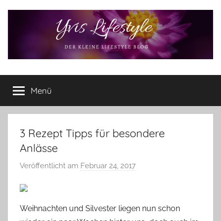
Zum
Inhalt
springen
Yvis
Der
kleine
Menü
Lifestyle
Lifestyle
Blog
–
Lifestyle,
3 Rezept Tipps für besondere
Rezensionen,
Anlässe
Produkttests
und
Veröffentlicht am
Februar 24, 2017
v
vieles
o
mehr
n
Y
Weihnachten und Silvester liegen nun schon
v