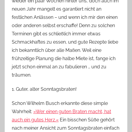
wieder ein paar Wochen hinter uns, doch auch
im
o
neuen Jahr mangelt es garantiert nicht an
n
festlichen Anlässen
–
und
wenn ich mir den einen
n
oder anderen selbst erschaffe! Denn zu solchen
e
Terminen gibt es schließlich immer etwas
Schmackhaftes zu essen, und gute Rezepte liebe
ich bekanntlich über alle Maßen. Weil eine
frühzeitige Planung die halbe Miete ist, fange ich
jetzt schon einmal an zu fabulieren … und zu
träumen.
1. Guter, alter Sonntagsbraten!
Schon Wilhelm Busch erkannte diese simple
Wahrheit:
»Wer einen guten Braten macht, hat
auch ein gutes Herz.«
Ein bisschen Süße gehört
nach meiner Ansicht zum Sonntagsbraten einfach