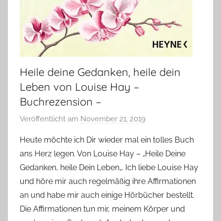
Heile deine Gedanken, heile dein
Leben von Louise Hay –
Buchrezension –
Veröffentlicht am
November 21, 2019
v
o
Heute möchte ich Dir wieder mal ein tolles Buch
n
ans Herz legen. Von Louise Hay – „Heile Deine
Y
Gedanken, heile Dein Leben„. Ich liebe Louise Hay
v
und höre mir auch regelmäßig ihre Affirmationen
o
an und habe mir auch einige Hörbücher bestellt.
n
Die Affirmationen tun mir, meinem Körper und
n