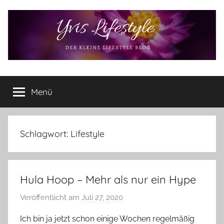
Zum
Inhalt
springen
Yvis
Der
kleine
Menü
Lifestyle
Lifestyle
Blog
–
Lifestyle,
Schlagwort:
Lifestyle
Rezensionen,
Produkttests
und
Hula Hoop – Mehr als nur ein Hype
vieles
mehr
Veröffentlicht am
Juli 27, 2020
v
o
Ich bin ja jetzt schon einige Wochen regelmäßig
n