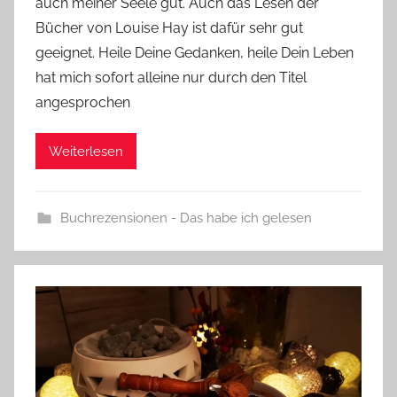
e
auch meiner Seele gut. Auch das Lesen der
Bücher von Louise Hay ist dafür sehr gut
geeignet. Heile Deine Gedanken, heile Dein Leben
hat mich sofort alleine nur durch den Titel
angesprochen
Weiterlesen
Buchrezensionen - Das habe ich gelesen