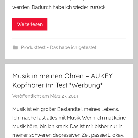
werden. Dadurch habe ich wieder zurück
Weiterlesen
Produkttest - Das habe ich getestet
Musik in meinen Ohren – AUKEY
Kopfhörer im Test *Werbung*
Veröffentlicht am
März 27, 2019
v
o
Musik ist ein großer Bestandteil meines Lebens.
n
Ich mache fast alles mit Musik. Wenn ich mal keine
Y
Musik höre, bin ich krank. Das ist mir bisher nur in
v
meiner schweren depressiven Zeit passiert… okay,
o