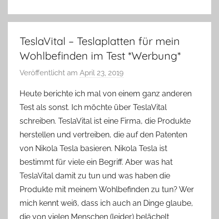
TeslaVital – Teslaplatten für mein
Wohlbefinden im Test *Werbung*
Veröffentlicht am
April 23, 2019
v
o
Heute berichte ich mal von einem ganz anderen
n
Test als sonst. Ich möchte über TeslaVital
Y
schreiben. TeslaVital ist eine Firma, die Produkte
v
herstellen und vertreiben, die auf den Patenten
o
von Nikola Tesla basieren. Nikola Tesla ist
n
bestimmt für viele ein Begriff. Aber was hat
n
e
TeslaVital damit zu tun und was haben die
Produkte mit meinem Wohlbefinden zu tun? Wer
mich kennt weiß, dass ich auch an Dinge glaube,
die von vielen Menschen (leider) belächelt