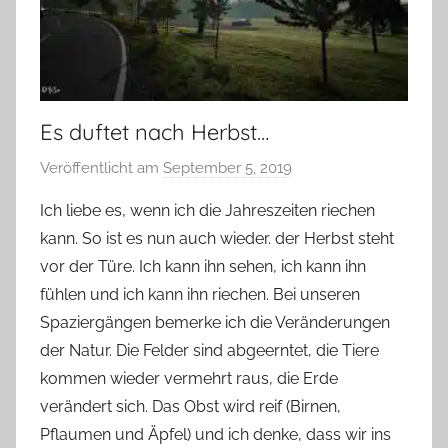
Es duftet nach Herbst…
Veröffentlicht am
September 5, 2019
v
o
Ich liebe es, wenn ich die Jahreszeiten riechen
n
kann. So ist es nun auch wieder. der Herbst steht
Y
vor der Türe. Ich kann ihn sehen, ich kann ihn
v
fühlen und ich kann ihn riechen. Bei unseren
o
Spaziergängen bemerke ich die Veränderungen
n
der Natur. Die Felder sind abgeerntet, die Tiere
n
e
kommen wieder vermehrt raus, die Erde
verändert sich. Das Obst wird reif (Birnen,
Pflaumen und Äpfel) und ich denke, dass wir ins