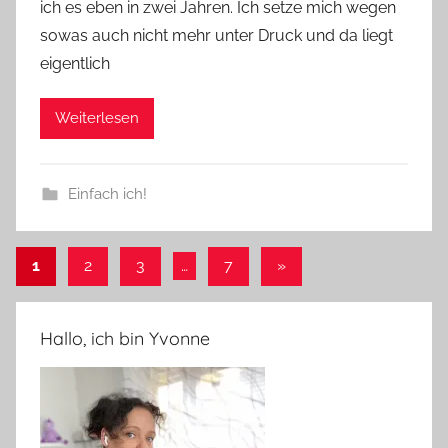
ich es eben in zwei Jahren. Ich setze mich wegen
sowas auch nicht mehr unter Druck und da liegt
eigentlich
Weiterlesen
Einfach ich!
Seitennummerierung
Nächste
1
2
3
…
7
»
Beiträge
der
Beiträge
Hallo, ich bin Yvonne