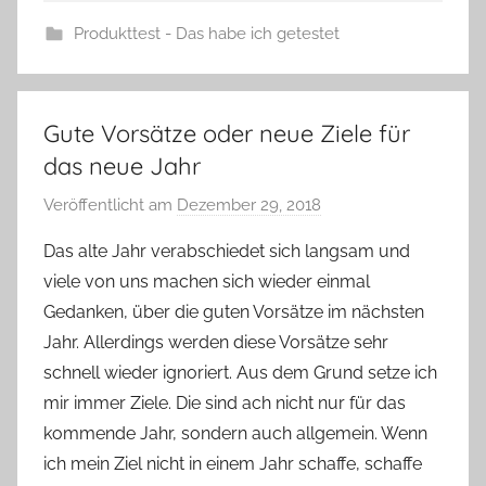
Produkttest - Das habe ich getestet
Gute Vorsätze oder neue Ziele für
das neue Jahr
Veröffentlicht am
Dezember 29, 2018
v
o
Das alte Jahr verabschiedet sich langsam und
n
viele von uns machen sich wieder einmal
Y
Gedanken, über die guten Vorsätze im nächsten
v
Jahr. Allerdings werden diese Vorsätze sehr
o
schnell wieder ignoriert. Aus dem Grund setze ich
n
mir immer Ziele. Die sind ach nicht nur für das
n
e
kommende Jahr, sondern auch allgemein. Wenn
ich mein Ziel nicht in einem Jahr schaffe, schaffe