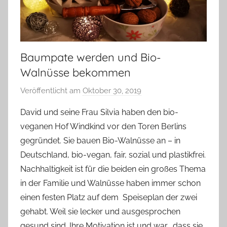
Baumpate werden und Bio-
Walnüsse bekommen
Veröffentlicht am
Oktober 30, 2019
v
o
David und seine Frau Silvia haben den bio-
n
veganen Hof Windkind vor den Toren Berlins
Y
gegründet. Sie bauen Bio-Walnüsse an – in
v
Deutschland, bio-vegan, fair, sozial und plastikfrei.
o
Nachhaltigkeit ist für die beiden ein großes Thema
n
in der Familie und Walnüsse haben immer schon
n
e
einen festen Platz auf dem Speiseplan der zwei
gehabt. Weil sie lecker und ausgesprochen
gesund sind. Ihre Motivation ist und war, dass sie