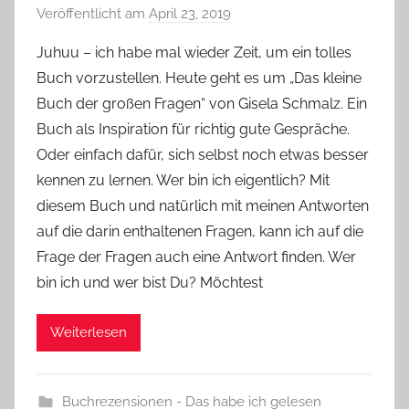
Veröffentlicht am
April 23, 2019
v
o
Juhuu – ich habe mal wieder Zeit, um ein tolles
n
Buch vorzustellen. Heute geht es um „Das kleine
Y
Buch der großen Fragen“ von Gisela Schmalz. Ein
v
Buch als Inspiration für richtig gute Gespräche.
o
Oder einfach dafür, sich selbst noch etwas besser
n
kennen zu lernen. Wer bin ich eigentlich? Mit
n
e
diesem Buch und natürlich mit meinen Antworten
auf die darin enthaltenen Fragen, kann ich auf die
Frage der Fragen auch eine Antwort finden. Wer
bin ich und wer bist Du? Möchtest
Weiterlesen
Buchrezensionen - Das habe ich gelesen