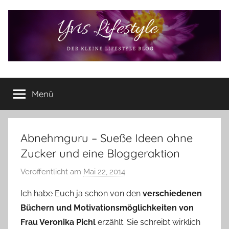
Zum
Inhalt
springen
Yvis
Der
kleine
Menü
Lifestyle
Lifestyle
Blog
–
Lifestyle,
Abnehmguru – Sueße Ideen ohne
Rezensionen,
Zucker und eine Bloggeraktion
Produkttests
und
Veröffentlicht am
Mai 22, 2014
v
vieles
o
Ich habe Euch ja schon von den
verschiedenen
mehr
n
Büchern und Motivationsmöglichkeiten von
Y
Frau Veronika Pichl
erzählt. Sie schreibt wirklich
v