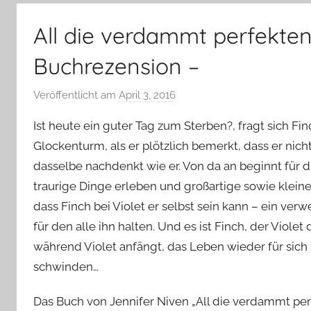
–
Lifestyle,
All die verdammt perfekten
Rezensionen,
Produkttests
Buchrezension –
und
vieles
Veröffentlicht am
April 3, 2016
v
mehr
o
Ist heute ein guter Tag zum Sterben?, fragt sich 
n
Glockenturm, als er plötzlich bemerkt, dass er nicht
Y
dasselbe nachdenkt wie er. Von da an beginnt für 
v
traurige Dinge erleben und großartige sowie kleine
o
n
dass Finch bei Violet er selbst sein kann – ein verw
n
für den alle ihn halten. Und es ist Finch, der Viol
e
während Violet anfängt, das Leben wieder für sich
schwinden…
Das Buch von Jennifer Niven „All die verdammt perf