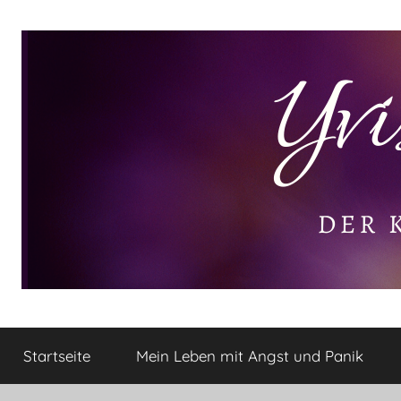
Zum
Inhalt
springen
Yvis
Der
kleine
Startseite
Mein Leben mit Angst und Panik
Lifestyle
Lifestyle
Blog