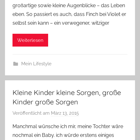
großartige sowie kleine Augenblicke – das Leben
eben. So passiert es auch, dass Finch bei Violet er
selbst sein kann – ein verwegener, witziger
Weiterlesen
Mein Lifestyle
Kleine Kinder kleine Sorgen, große
Kinder große Sorgen
Veröffentlicht am
März 13, 2015
v
o
Manchmal wünsche ich mir, meine Tochter wäre
n
nochmal ein Baby. ich würde erstens einiges
Y