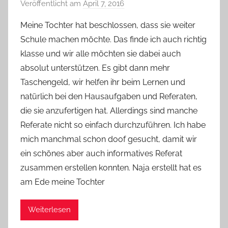
Veröffentlicht am
April 7, 2016
v
o
Meine Tochter hat beschlossen, dass sie weiter
n
Schule machen möchte. Das finde ich auch richtig
Y
klasse und wir alle möchten sie dabei auch
v
absolut unterstützen. Es gibt dann mehr
o
Taschengeld, wir helfen ihr beim Lernen und
n
natürlich bei den Hausaufgaben und Referaten,
n
e
die sie anzufertigen hat. Allerdings sind manche
Referate nicht so einfach durchzuführen. Ich habe
mich manchmal schon doof gesucht, damit wir
ein schönes aber auch informatives Referat
zusammen erstellen konnten. Naja erstellt hat es
am Ede meine Tochter
Weiterlesen