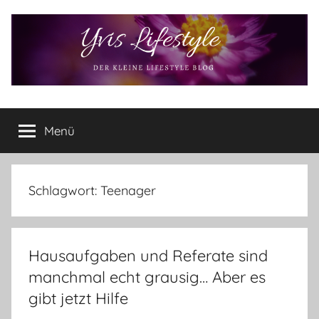
Zum
Inhalt
springen
Yvis
Der
kleine
Menü
Lifestyle
Lifestyle
Blog
–
Lifestyle,
Schlagwort:
Teenager
Rezensionen,
Produkttests
und
Hausaufgaben und Referate sind
vieles
mehr
manchmal echt grausig… Aber es
gibt jetzt Hilfe