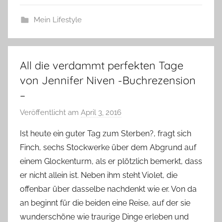
Mein Lifestyle
All die verdammt perfekten Tage
von Jennifer Niven -Buchrezension
–
Veröffentlicht am
April 3, 2016
v
o
Ist heute ein guter Tag zum Sterben?, fragt sich
n
Finch, sechs Stockwerke über dem Abgrund auf
Y
einem Glockenturm, als er plötzlich bemerkt, dass
v
er nicht allein ist. Neben ihm steht Violet, die
o
offenbar über dasselbe nachdenkt wie er. Von da
n
an beginnt für die beiden eine Reise, auf der sie
n
e
wunderschöne wie traurige Dinge erleben und