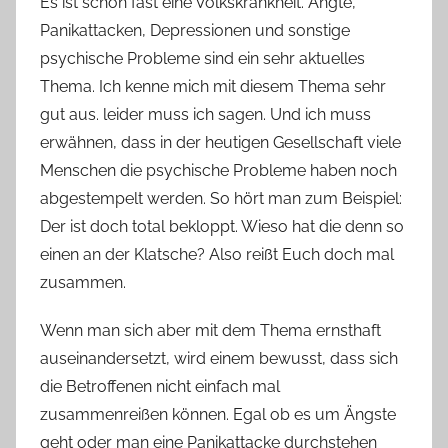
Es ist schon fast eine Volkskrankheit. Ängte,
o
Panikattacken, Depressionen und sonstige
n
psychische Probleme sind ein sehr aktuelles
n
Thema. Ich kenne mich mit diesem Thema sehr
e
gut aus. leider muss ich sagen. Und ich muss
erwähnen, dass in der heutigen Gesellschaft viele
Menschen die psychische Probleme haben noch
abgestempelt werden. So hört man zum Beispiel:
Der ist doch total bekloppt. Wieso hat die denn so
einen an der Klatsche? Also reißt Euch doch mal
zusammen.
Wenn man sich aber mit dem Thema ernsthaft
auseinandersetzt, wird einem bewusst, dass sich
die Betroffenen nicht einfach mal
zusammenreißen können. Egal ob es um Ängste
geht oder man eine Panikattacke durchstehen