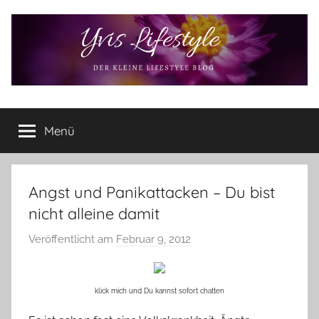
Zum
Inhalt
springen
Yvis
Der
kleine
Menü
Lifestyle
Lifestyle
Blog
–
Lifestyle,
Angst und Panikattacken – Du bist
Rezensionen,
nicht alleine damit
Produkttests
und
Veröffentlicht am
Februar 9, 2012
v
vieles
o
mehr
n
klick mich und Du kannst sofort chatten
Y
v