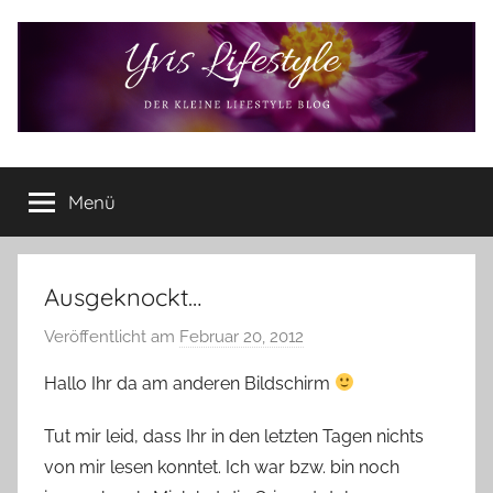
Zum
Inhalt
springen
Yvis
Der
kleine
Menü
Lifestyle
Lifestyle
Blog
–
Lifestyle,
Ausgeknockt…
Rezensionen,
Veröffentlicht am
Februar 20, 2012
v
Produkttests
o
und
Hallo Ihr da am anderen Bildschirm
vieles
n
mehr
Y
Tut mir leid, dass Ihr in den letzten Tagen nichts
v
von mir lesen konntet. Ich war bzw. bin noch
o